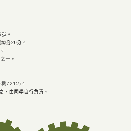
帳號。
總分20分。
)。
練之一。
機7212)
。
息，由同學自行負責。