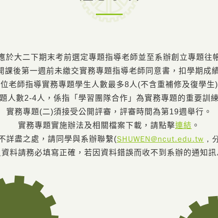
應於大二下期末考前選定專題指導老師並至系辦創立專題往
開課後第一週前未繳交實務專題指導老師同意書，扣學期成績
位老師指導實務專題學生人數最多8人(不含重補修及復學生
題人數2-4人，係指「學習團隊合作」為實務專題的重要訓
實務專題(二)須接受公開評審，評審時間為第19週舉行。
實務專題實施辦法及相關檔案下載，請點擊
連結
。
SHUWEN@ncut.edu.tw
，分
不詳盡之處，請同學與系辦
聯繫
(
員資料請務必填寫正確，若因資料錯誤而收不到系辦的通知訊